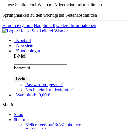
Hanse Sektkellerei Wismar | Allgemeine Informationen
Sprungmarken zu den wichtigsten Seitenabschnitten
Hauptnavigation
Hauptinhalt
weitere Informationen
Kontakt
Newsletter
Kundenlogin
E-Mail
Passwort
Login
Passwort vergessen?
Noch kein Kundenkonto?
Warenkorb:
0,00
€
Menü
Shop
über uns
Kellereiverkauf & Weinkontor